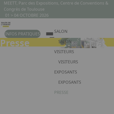
Aller au contenu principal
Panneau de gestion des cookies
MEETT, Parc des Expositions, Centre de Conventions &
Congrès de Toulouse
01 > 04 OCTOBRE 2026
SALON
INFOS PRATIQUES
Presse
SALON
Présentation du Salon
VISITEURS
Le Salon en vidéo
VISITEURS
Le Salon en images
Programme
EXPOSANTS
Liste exposants
EXPOSANTS
Pourquoi exposer ?
PRESSE
Appuyez sur Entrée pour ouvrir 
Vous souhaitez devenir
exposant