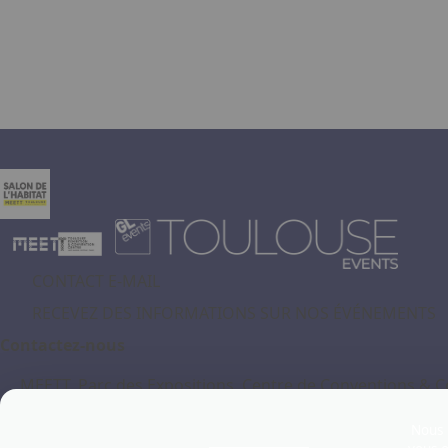
CONTACT E-MAIL
RECEVEZ DES INFORMATIONS SUR NOS ÉVÉNEMENTS
Contactez-nous
MEETT, Parc des Expositions, Centre de Conventions &
31840 - Aussonne
Nous u
France