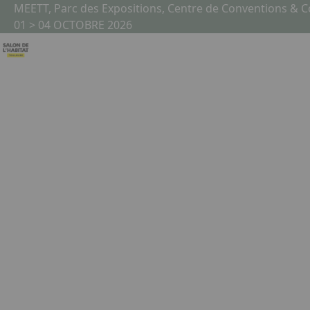
Aller au contenu principal
Panneau de gestion des cookies
MEETT, Parc des Expositions, Centre de Conventions & 
01 > 04 OCTOBRE 2026
Liste des réalisations